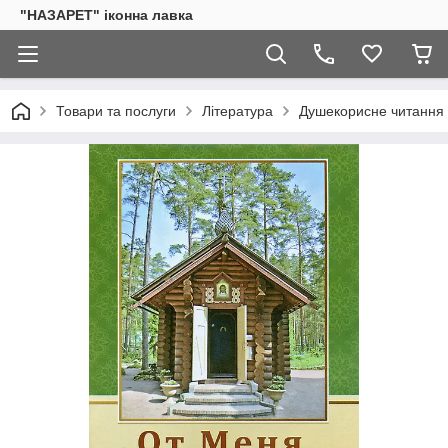
"НАЗАРЕТ" іконна лавка
Товари та послуги
Література
Душекорисне читання