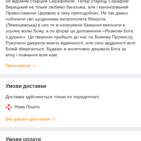
не відомим старцем Серафимом. Тепер старець Серафим
Вирицький не тільки любимо багатьма, але і канонізований
Православною Церквою в лику преподобних. Не так давно
побачили світ щоденники митрополита Мануїла
(Лемешевська) в них те ж напружене бажання виконати в
усьому волю Божу, а по формі це доповнення «Розмови Бога
з душею». Це творіння прийшло до нас по Божому Промислу.
Рукописні джерела мають відмінності, але сенс відданості волі
Божій зберігається. Будемо ж молитовно дякувати Бога за
втіху і повчання всім нам.
Приховати
Умови доставки
Доставка здійснюється тільки по передоплаті.
Нова Пошта
Всі умови доставки
Умови оплати