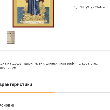
+380 (93) 749-44-76
кона на дошці, шпон (ясен), шпонки, поліграфія, фарба, лак.
0х28х2 см
арактеристики
Основні