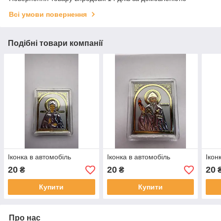
Всі умови повернення
Подібні товари компанії
Іконка в автомобіль
Іконка в автомобіль
Ікон
20
20
20
₴
₴
Купити
Купити
Про нас