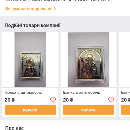
Всі умови повернення
Подібні товари компанії
Іконка в автомобіль
Іконка в автомобіль
Ікон
20
20
20
₴
₴
Купити
Купити
Про нас