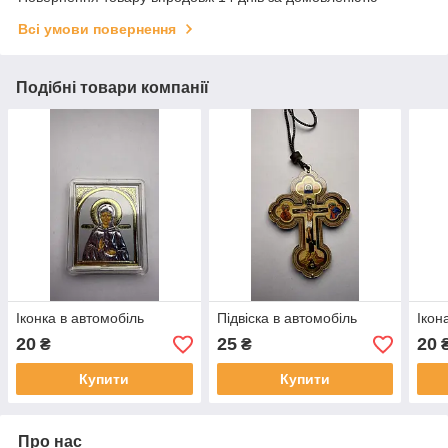
Всі умови повернення
Подібні товари компанії
Іконка в автомобіль
Підвіска в автомобіль
Ікон
20
25
20
₴
₴
Купити
Купити
Про нас