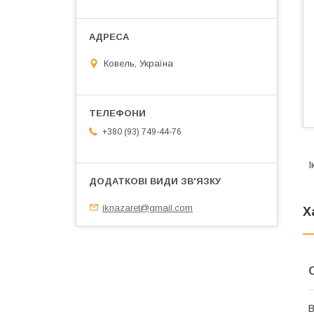
Ковель, Україна
+380 (93) 749-44-76
І
iknazaret@gmail.com
Х
В